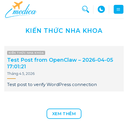
Bỏ
qua
nội
dung
KIẾN THỨC NHA KHOA
KIẾN THỨC NHA KHOA
Test Post from OpenClaw – 2026-04-05
17:01:21
Tháng 4 5, 2026
Test post to verify WordPress connection
XEM THÊM